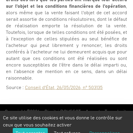
sur l'objet et les conditions financières de l'opération
,
alors même que la vente faisant l'objet de cet accord
serait assortie de conditions résolutoires, dont le défaut
de réalisation emporte la résolution de la vente.
Toutefois, lorsque de telles conditions ont été posées, et
à l'exception de celles stipulées au seul bénéfice de
l'acheteur qui peut librement y renoncer, les droits
conférés à l'acheteur ne lui demeurent acquis que pour
autant que ces conditions ont été réalisées ou sont
encore susceptibles de l'être dans le délai imparti ou,
en l'absence de mention en ce sens, dans un délai
raisonnable.
Source :
Conseil d'État, 26/05/2026, n° 503135
Copyright ©2026 - Dimitri DOUSSOT - Avocat - Tous droits
Ce site utilise des cookies et vous donne le contrôle sur
réservés - Réalisation
Torop.Net
- Site mis à jour avec
WSB
-
Mentions légales
-
Politique de confidentialité
-
ceux que vous souhaitez activer
Plan du site
Tout accepter
Tout refuser
Personnaliser