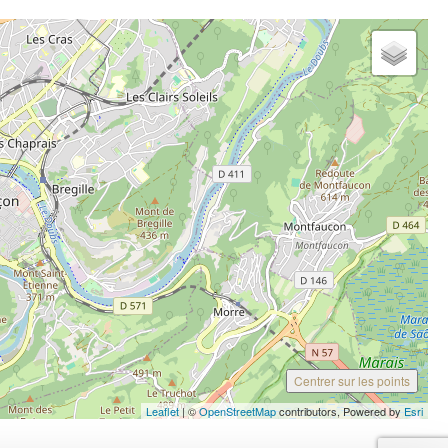
Centrer sur les points
Leaflet
| ©
OpenStreetMap
contributors, Powered by
Esri