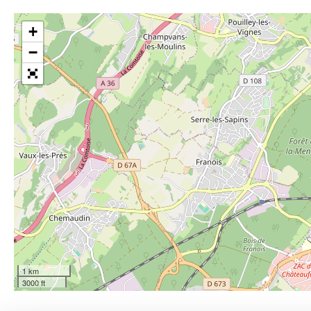
+
−
1 km
3000 ft