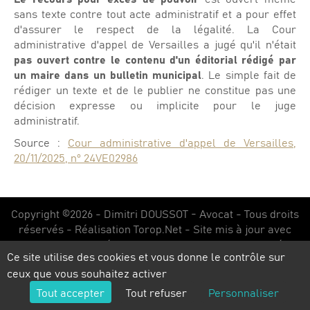
sans texte contre tout acte administratif et a pour effet
d'assurer le respect de la légalité. La Cour
administrative d'appel de Versailles a jugé qu'il n'était
pas ouvert contre le contenu d'un éditorial rédigé par
un maire dans un bulletin municipal
. Le simple fait de
rédiger un texte et de le publier ne constitue pas une
décision expresse ou implicite pour le juge
administratif.
Source :
Cour administrative d'appel de Versailles,
20/11/2025, n° 24VE02986
Copyright ©2026 - Dimitri DOUSSOT - Avocat - Tous droits
réservés - Réalisation
Torop.Net
- Site mis à jour avec
WSB
-
Mentions légales
-
Politique de confidentialité
-
Ce site utilise des cookies et vous donne le contrôle sur
Plan du site
ceux que vous souhaitez activer
Tout accepter
Tout refuser
Personnaliser